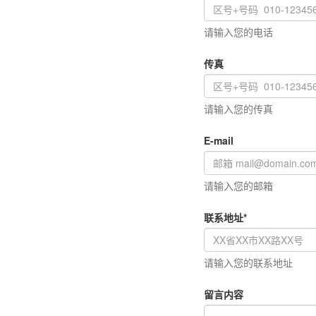
请输入您的电话
传真
请输入您的传真
E-mail
请输入您的邮箱
联系地址
*
请输入您的联系地址
留言内容