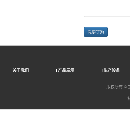
我要订购
关于我们
产品展示
生产设备
版权所有 ©