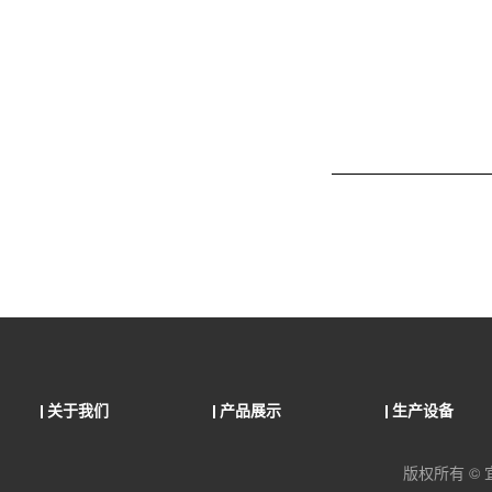
关于我们
产品展示
生产设备
版权所有 ©