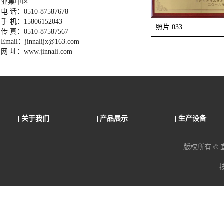
业集中区
电 话：0510-87587678
手 机：15806152043
照片 033
传 真：0510-87587567
Email：jinnalijx@163.com
网 址：www.jinnali.com
关于我们
产品展示
生产设备
版权所有 ©